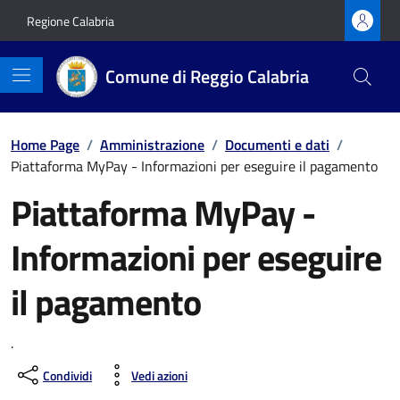
Vai ai contenuti
Vai al footer
Regione Calabria
Comune di Reggio Calabria
Home Page
/
Amministrazione
/
Documenti e dati
/
Piattaforma MyPay - Informazioni per eseguire il pagamento
Piattaforma MyPay -
Informazioni per eseguire
il pagamento
.
Condividi
Vedi azioni