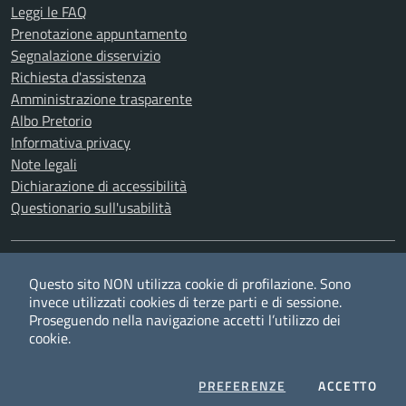
Leggi le FAQ
Prenotazione appuntamento
Segnalazione disservizio
Richiesta d'assistenza
Amministrazione trasparente
Albo Pretorio
Informativa privacy
Note legali
Dichiarazione di accessibilità
Questionario sull'usabilità
SEGUICI SU
Questo sito NON utilizza cookie di profilazione. Sono
Twitter
Facebook
YouTube
RSS
invece utilizzati cookies di terze parti e di sessione.
Proseguendo nella navigazione accetti l’utilizzo dei
cookie.
Privacy
Cookie policy
Redazione
Credits
COOKIES
I CO
PREFERENZE
ACCETTO
Mappa del sito