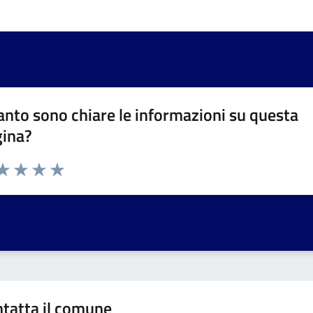
nto sono chiare le informazioni su questa
gina?
da 1 a 5 stelle la pagina
a 1 stelle su 5
aluta 2 stelle su 5
Valuta 3 stelle su 5
Valuta 4 stelle su 5
Valuta 5 stelle su 5
tatta il comune