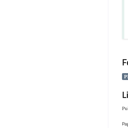
F
P
L
Pu
Pa