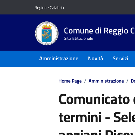
Vai ai contenuti
Vai al footer
Regione Calabria
Comune di Reggio C
Sito Istituzionale
Amministrazione
Novità
Servizi
Home Page
/
Amministrazione
/
D
Comunicato d
termini - Sel
anziani Ricov