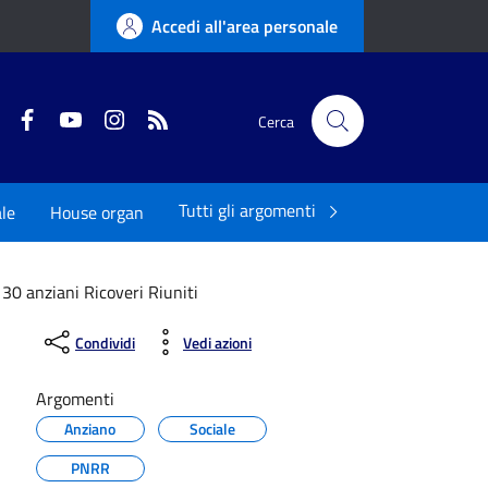
Accedi all'area personale
Twitter
Facebook
YouTube
Instagram
RSS
Cerca
Tutti gli argomenti
ale
House organ
 30 anziani Ricoveri Riuniti
Condividi
Vedi azioni
Argomenti
Anziano
Sociale
PNRR