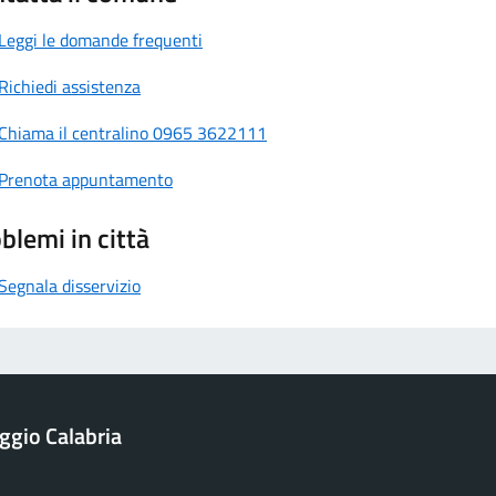
Leggi le domande frequenti
Richiedi assistenza
Chiama il centralino 0965 3622111
Prenota appuntamento
blemi in città
Segnala disservizio
ggio Calabria