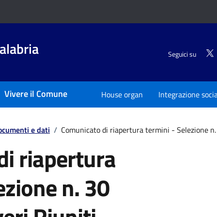
alabria
Seguici su
Vivere il Comune
House organ
Integrazione soci
ocumenti e dati
/
Comunicato di riapertura termini - Selezione n.
i riapertura
ezione n. 30
eri Riuniti