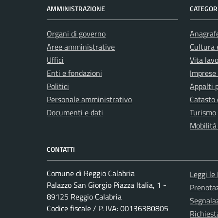
AMMINISTRAZIONE
CATEGORI
Organi di governo
Anagrafe
Aree amministrative
Cultura 
Uffici
Vita lav
Enti e fondazioni
Imprese
Politici
Appalti 
Personale amministrativo
Catasto 
Documenti e dati
Turismo
Mobilità
CONTATTI
Comune di Reggio Calabria
Leggi le
Palazzo San Giorgio Piazza Italia, 1 -
Prenota
89125 Reggio Calabria
Segnalaz
Codice fiscale / P. IVA: 00136380805
Richiest