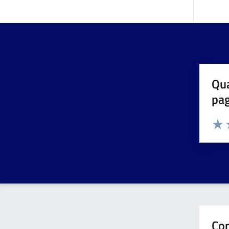
Qua
pa
Valuta 
Valut
V
Con