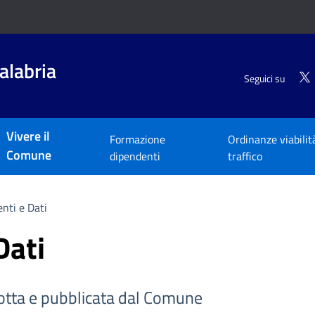
alabria
Seguici su
Vivere il
Formazione
Ordinanze viabilit
Comune
dipendenti
traffico
nti e Dati
Dati
tta e pubblicata dal Comune