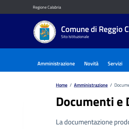
Vai ai contenuti
Vai al footer
Regione Calabria
Comune di Reggio C
Sito Istituzionale
Amministrazione
Novità
Servizi
Home
/
Amministrazione
/
Docume
Documenti e 
La documentazione prodo