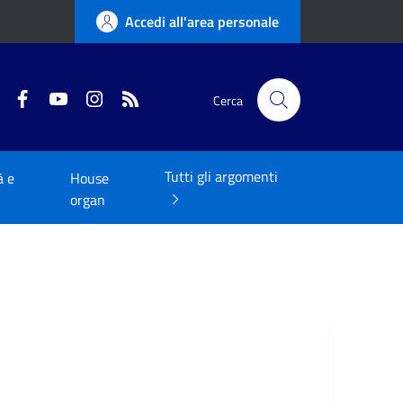
Accedi all'area personale
Twitter
Facebook
YouTube
Instagram
RSS
Cerca
Tutti gli argomenti
à e
House
organ