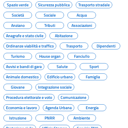
Spazio verde
Sicurezza pubblica
Trasporto stradale
Società
Sociale
Acqua
Anziano
Tributi
Associazioni
Anagrafe e stato civile
Abitazione
Ordinanze viabilità e traffico
Trasporto
Dipendenti
Turismo
House organ
Fanciullo
Avvisi e bandi di gara
Salute
Sport
Animale domestico
Edificio urbano
Famiglia
Giovane
Integrazione sociale
Procedura elettorale e voto
Comunicazione
Economia e lavoro
Agenda Urbana
Energia
Istruzione
PNRR
Ambiente