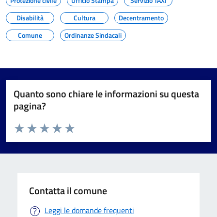
Protezione civile
Ufficio Stampa
Servizio TAXI
Disabilità
Cultura
Decentramento
Comune
Ordinanze Sindacali
Quanto sono chiare le informazioni su questa
pagina?
Valuta da 1 a 5 stelle la pagina
Valuta 1 stelle su 5
Valuta 2 stelle su 5
Valuta 3 stelle su 5
Valuta 4 stelle su 5
Valuta 5 stelle su 5
Contatta il comune
Leggi le domande frequenti