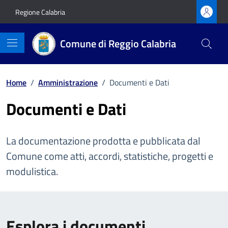
Vai ai contenuti
Vai al footer
Regione Calabria
Comune di Reggio Calabria
Home
/
Amministrazione
/
Documenti e Dati
Documenti e Dati
La documentazione prodotta e pubblicata dal
Comune come atti, accordi, statistiche, progetti e
modulistica.
Esplora i documenti