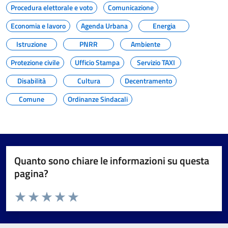
Procedura elettorale e voto
Comunicazione
Economia e lavoro
Agenda Urbana
Energia
Istruzione
PNRR
Ambiente
Protezione civile
Ufficio Stampa
Servizio TAXI
Disabilità
Cultura
Decentramento
Comune
Ordinanze Sindacali
Quanto sono chiare le informazioni su questa
pagina?
Valuta da 1 a 5 stelle la pagina
Valuta 1 stelle su 5
Valuta 2 stelle su 5
Valuta 3 stelle su 5
Valuta 4 stelle su 5
Valuta 5 stelle su 5