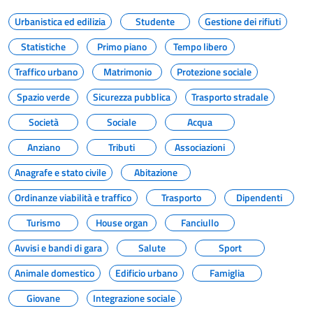
Urbanistica ed edilizia
Studente
Gestione dei rifiuti
Statistiche
Primo piano
Tempo libero
Traffico urbano
Matrimonio
Protezione sociale
Spazio verde
Sicurezza pubblica
Trasporto stradale
Società
Sociale
Acqua
Anziano
Tributi
Associazioni
Anagrafe e stato civile
Abitazione
Ordinanze viabilità e traffico
Trasporto
Dipendenti
Turismo
House organ
Fanciullo
Avvisi e bandi di gara
Salute
Sport
Animale domestico
Edificio urbano
Famiglia
Giovane
Integrazione sociale