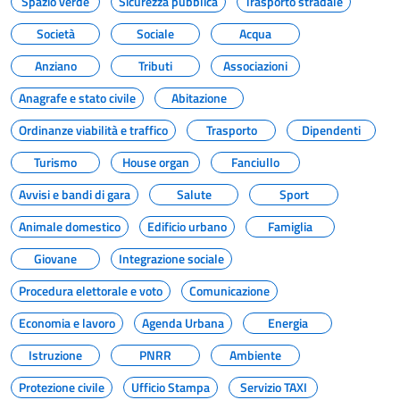
Spazio verde
Sicurezza pubblica
Trasporto stradale
Società
Sociale
Acqua
Anziano
Tributi
Associazioni
Anagrafe e stato civile
Abitazione
Ordinanze viabilità e traffico
Trasporto
Dipendenti
Turismo
House organ
Fanciullo
Avvisi e bandi di gara
Salute
Sport
Animale domestico
Edificio urbano
Famiglia
Giovane
Integrazione sociale
Procedura elettorale e voto
Comunicazione
Economia e lavoro
Agenda Urbana
Energia
Istruzione
PNRR
Ambiente
Protezione civile
Ufficio Stampa
Servizio TAXI