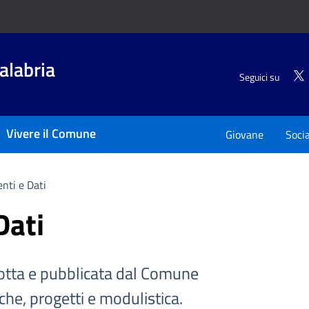
alabria
Seguici su
Vivere il Comune
Giovane
Soci
nti e Dati
Dati
tta e pubblicata dal Comune
iche, progetti e modulistica.