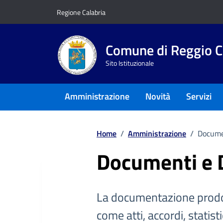
Vai ai contenuti
Vai al footer
Regione Calabria
Comune di Reggio C
Sito Istituzionale
Amministrazione
Novità
Servizi
Home
/
Amministrazione
/
Docume
Documenti e 
La documentazione prodo
come atti, accordi, statist