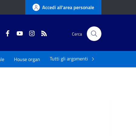
Accedi all'area personale
Twitter
Facebook
YouTube
Instagram
RSS
Cerca
Tutti gli argomenti
ale
House organ