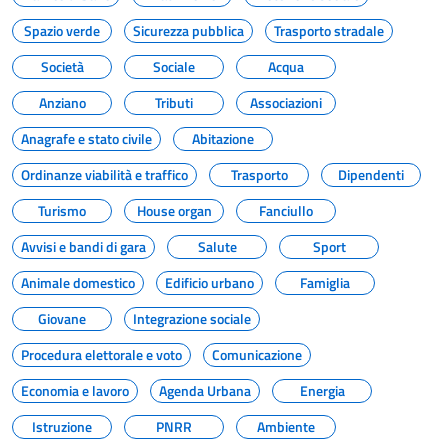
Spazio verde
Sicurezza pubblica
Trasporto stradale
Società
Sociale
Acqua
Anziano
Tributi
Associazioni
Anagrafe e stato civile
Abitazione
Ordinanze viabilità e traffico
Trasporto
Dipendenti
Turismo
House organ
Fanciullo
Avvisi e bandi di gara
Salute
Sport
Animale domestico
Edificio urbano
Famiglia
Giovane
Integrazione sociale
Procedura elettorale e voto
Comunicazione
Economia e lavoro
Agenda Urbana
Energia
Istruzione
PNRR
Ambiente