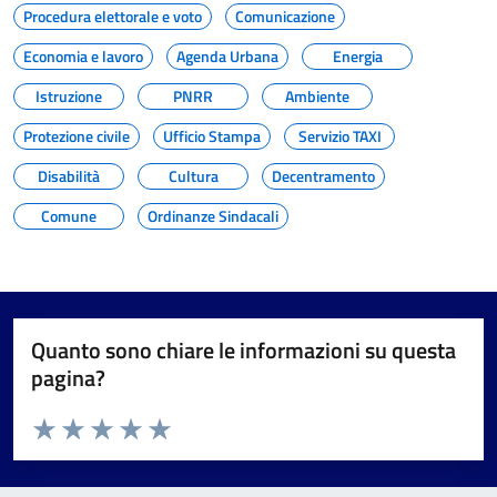
Procedura elettorale e voto
Comunicazione
Economia e lavoro
Agenda Urbana
Energia
Istruzione
PNRR
Ambiente
Protezione civile
Ufficio Stampa
Servizio TAXI
Disabilità
Cultura
Decentramento
Comune
Ordinanze Sindacali
Quanto sono chiare le informazioni su questa
pagina?
Valuta da 1 a 5 stelle la pagina
Valuta 1 stelle su 5
Valuta 2 stelle su 5
Valuta 3 stelle su 5
Valuta 4 stelle su 5
Valuta 5 stelle su 5