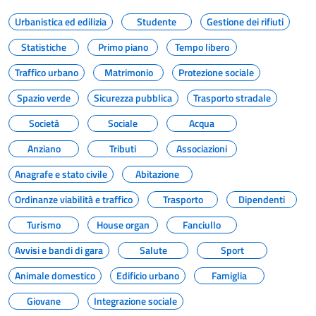
Urbanistica ed edilizia
Studente
Gestione dei rifiuti
Statistiche
Primo piano
Tempo libero
Traffico urbano
Matrimonio
Protezione sociale
Spazio verde
Sicurezza pubblica
Trasporto stradale
Società
Sociale
Acqua
Anziano
Tributi
Associazioni
Anagrafe e stato civile
Abitazione
Ordinanze viabilità e traffico
Trasporto
Dipendenti
Turismo
House organ
Fanciullo
Avvisi e bandi di gara
Salute
Sport
Animale domestico
Edificio urbano
Famiglia
Giovane
Integrazione sociale