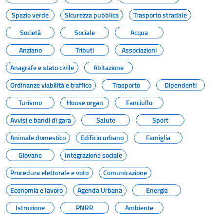
Spazio verde
Sicurezza pubblica
Trasporto stradale
Società
Sociale
Acqua
Anziano
Tributi
Associazioni
Anagrafe e stato civile
Abitazione
Ordinanze viabilità e traffico
Trasporto
Dipendenti
Turismo
House organ
Fanciullo
Avvisi e bandi di gara
Salute
Sport
Animale domestico
Edificio urbano
Famiglia
Giovane
Integrazione sociale
Procedura elettorale e voto
Comunicazione
Economia e lavoro
Agenda Urbana
Energia
Istruzione
PNRR
Ambiente