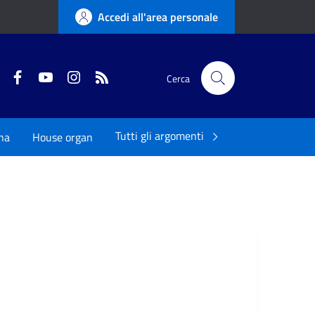
Accedi all'area personale
Twitter
Facebook
YouTube
Instagram
RSS
Cerca
Tutti gli argomenti
na
House organ