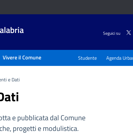
alabria
Seguici su
Vivere il Comune
Studente
Agenda Urba
nti e Dati
Dati
tta e pubblicata dal Comune
iche, progetti e modulistica.