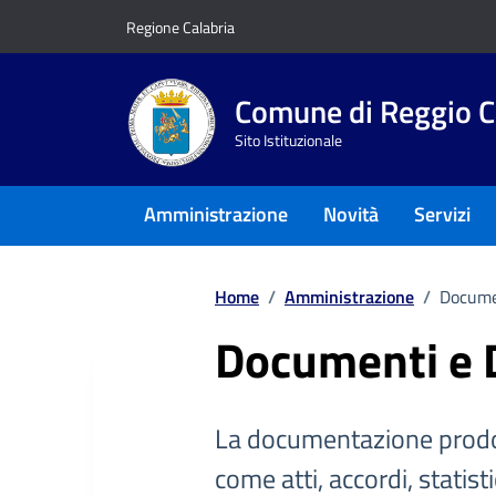
Vai ai contenuti
Vai al footer
Regione Calabria
Comune di Reggio C
Sito Istituzionale
Amministrazione
Novità
Servizi
Home
/
Amministrazione
/
Docume
Documenti e 
La documentazione prodo
come atti, accordi, statist