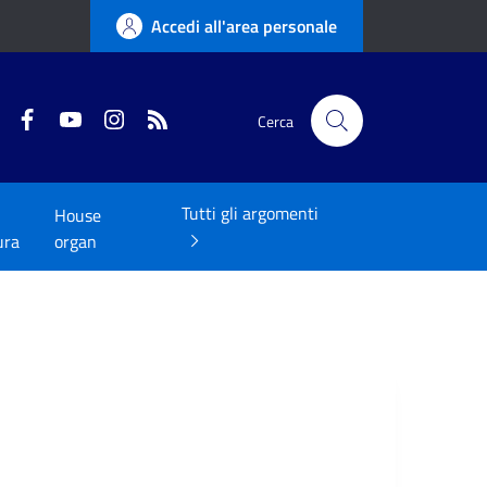
Accedi all'area personale
Twitter
Facebook
YouTube
Instagram
RSS
Cerca
Tutti gli argomenti
House
ura
organ