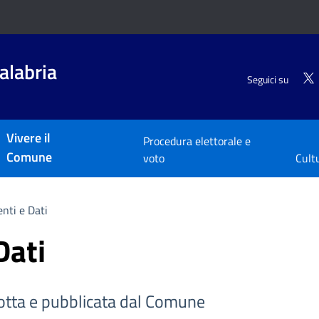
alabria
Seguici su
Vivere il
Procedura elettorale e
Comune
voto
Cult
nti e Dati
Dati
tta e pubblicata dal Comune