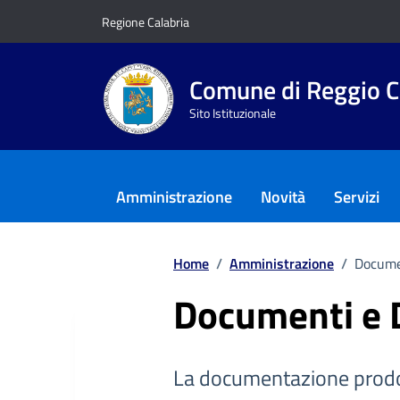
Vai ai contenuti
Vai al footer
Regione Calabria
Comune di Reggio C
Sito Istituzionale
Amministrazione
Novità
Servizi
Home
/
Amministrazione
/
Docume
Documenti e 
La documentazione prodo