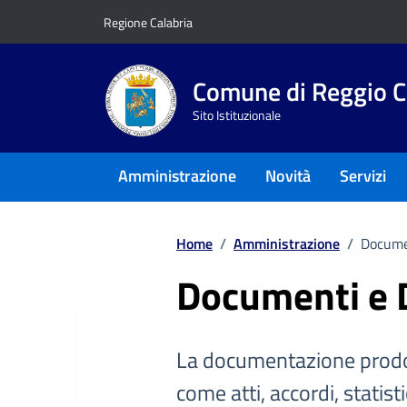
Vai ai contenuti
Vai al footer
Regione Calabria
Comune di Reggio C
Sito Istituzionale
Amministrazione
Novità
Servizi
Home
/
Amministrazione
/
Docume
Documenti e 
La documentazione prodo
come atti, accordi, statist