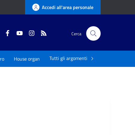
Accedi all'area personale
Twitter
Facebook
YouTube
Instagram
RSS
Cerca
Tutti gli argomenti
ro
House organ