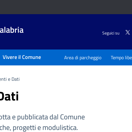
alabria
Seguici su
Vivere il Comune
Area di parcheggio
Tempo libe
nti e Dati
Dati
tta e pubblicata dal Comune
iche, progetti e modulistica.