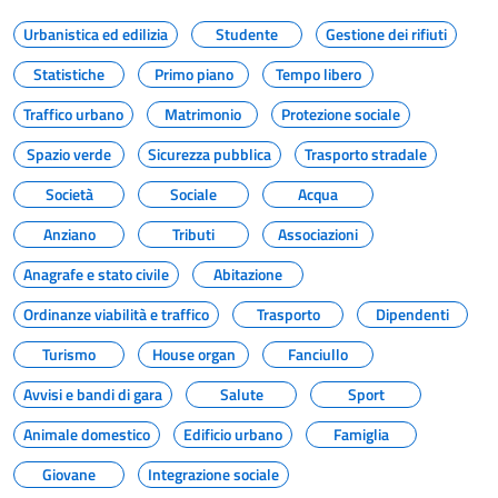
Urbanistica ed edilizia
Studente
Gestione dei rifiuti
Statistiche
Primo piano
Tempo libero
Traffico urbano
Matrimonio
Protezione sociale
Spazio verde
Sicurezza pubblica
Trasporto stradale
Società
Sociale
Acqua
Anziano
Tributi
Associazioni
Anagrafe e stato civile
Abitazione
Ordinanze viabilità e traffico
Trasporto
Dipendenti
Turismo
House organ
Fanciullo
Avvisi e bandi di gara
Salute
Sport
Animale domestico
Edificio urbano
Famiglia
Giovane
Integrazione sociale