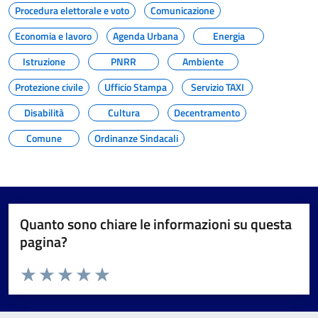
Procedura elettorale e voto
Comunicazione
Economia e lavoro
Agenda Urbana
Energia
Istruzione
PNRR
Ambiente
Protezione civile
Ufficio Stampa
Servizio TAXI
Disabilità
Cultura
Decentramento
Comune
Ordinanze Sindacali
Quanto sono chiare le informazioni su questa
pagina?
Valuta da 1 a 5 stelle la pagina
Valuta 1 stelle su 5
Valuta 2 stelle su 5
Valuta 3 stelle su 5
Valuta 4 stelle su 5
Valuta 5 stelle su 5