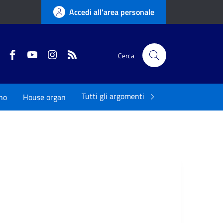
Accedi all'area personale
Twitter
Facebook
YouTube
Instagram
RSS
Cerca
Tutti gli argomenti
ano
House organ