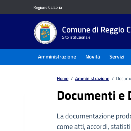
Vai ai contenuti
Vai al footer
Regione Calabria
Comune di Reggio C
Sito Istituzionale
Amministrazione
Novità
Servizi
Home
/
Amministrazione
/
Docume
Documenti e 
La documentazione prodo
come atti, accordi, statist