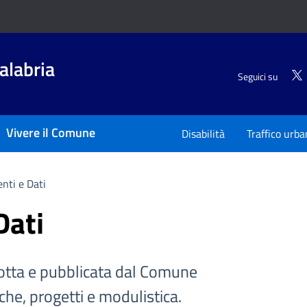
alabria
Seguici su
Vivere il Comune
Disabilità
Traffico urb
nti e Dati
Dati
tta e pubblicata dal Comune
iche, progetti e modulistica.