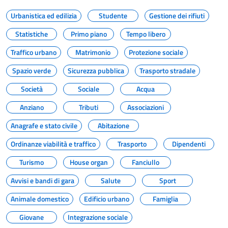
Urbanistica ed edilizia
Studente
Gestione dei rifiuti
Statistiche
Primo piano
Tempo libero
Traffico urbano
Matrimonio
Protezione sociale
Spazio verde
Sicurezza pubblica
Trasporto stradale
Società
Sociale
Acqua
Anziano
Tributi
Associazioni
Anagrafe e stato civile
Abitazione
Ordinanze viabilità e traffico
Trasporto
Dipendenti
Turismo
House organ
Fanciullo
Avvisi e bandi di gara
Salute
Sport
Animale domestico
Edificio urbano
Famiglia
Giovane
Integrazione sociale