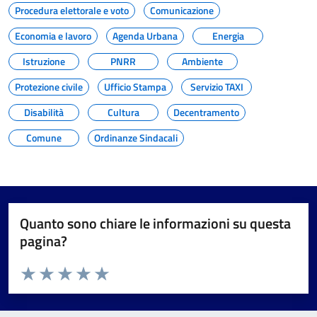
Procedura elettorale e voto
Comunicazione
Economia e lavoro
Agenda Urbana
Energia
Istruzione
PNRR
Ambiente
Protezione civile
Ufficio Stampa
Servizio TAXI
Disabilità
Cultura
Decentramento
Comune
Ordinanze Sindacali
Quanto sono chiare le informazioni su questa
pagina?
Valuta da 1 a 5 stelle la pagina
Valuta 1 stelle su 5
Valuta 2 stelle su 5
Valuta 3 stelle su 5
Valuta 4 stelle su 5
Valuta 5 stelle su 5