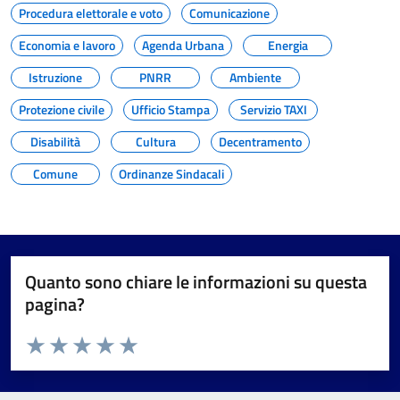
Procedura elettorale e voto
Comunicazione
Economia e lavoro
Agenda Urbana
Energia
Istruzione
PNRR
Ambiente
Protezione civile
Ufficio Stampa
Servizio TAXI
Disabilità
Cultura
Decentramento
Comune
Ordinanze Sindacali
Quanto sono chiare le informazioni su questa
pagina?
Valuta da 1 a 5 stelle la pagina
Valuta 1 stelle su 5
Valuta 2 stelle su 5
Valuta 3 stelle su 5
Valuta 4 stelle su 5
Valuta 5 stelle su 5