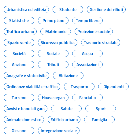
Urbanistica ed edilizia
Studente
Gestione dei rifiuti
Statistiche
Primo piano
Tempo libero
Traffico urbano
Matrimonio
Protezione sociale
Spazio verde
Sicurezza pubblica
Trasporto stradale
Società
Sociale
Acqua
Anziano
Tributi
Associazioni
Anagrafe e stato civile
Abitazione
Ordinanze viabilità e traffico
Trasporto
Dipendenti
Turismo
House organ
Fanciullo
Avvisi e bandi di gara
Salute
Sport
Animale domestico
Edificio urbano
Famiglia
Giovane
Integrazione sociale