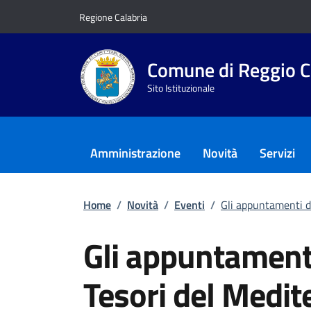
Vai ai contenuti
Vai al footer
Regione Calabria
Comune di Reggio C
Sito Istituzionale
Amministrazione
Novità
Servizi
Home
/
Novità
/
Eventi
/
Gli appuntamenti d
Gli appuntamenti
Tesori del Medi