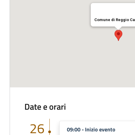
Comune di Reggio Ca
Click here to generate your map!
Save Big with these Ctrip promocodes. Visit this link now!
Date e orari
26
09:00 - Inizio evento