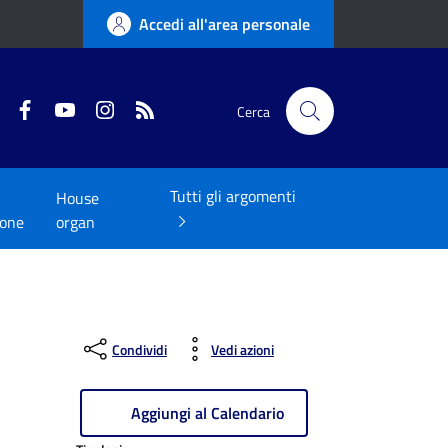
Accedi all'area personale
Twitter
Facebook
YouTube
Instagram
RSS
Cerca
Tutti gli argomenti
House
ione
organ
Condividi
Vedi azioni
Aggiungi al Calendario