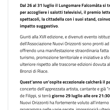
Dal 26 al 31 luglio il Lungomare Falcomàta si t
per accogliere i salotti televisivi, il premio lett
spettacoli, la cittadella con i suoi stand, coin
impatto suggestivo
.
Giunti alla XVII edizione, e divenuti evento istituzi
dell’Associazione Nuovi Orizzonti sono pronti ad
offrendo una manifestazione straordinaria fatta d
turismo, promozione territoriale e iniziative a s
ulteriore rispetto alle trascorse edizioni dovuta 
Bronzi di Riace.
Quest’anno un’ospite eccezionale calcherà il pa
concerto dell’apprezzata artista, cantante e già “
de Filippi, si terrà
giorno 29 luglio alle ore 21:30
Nuovi Orizzonti ha fortemente voluto all’interno de
programma nelle varie serate, impreziosirà ulterio