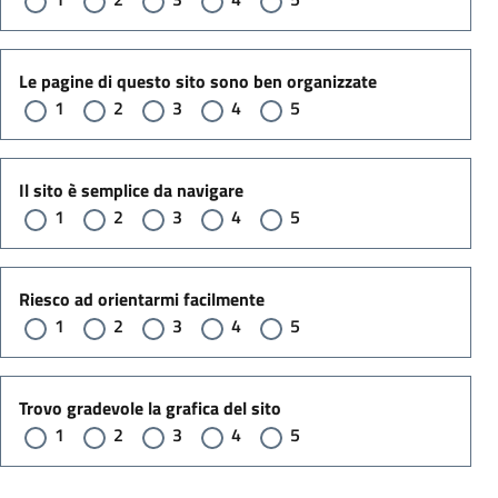
Le pagine di questo sito sono ben organizzate
1
2
3
4
5
Il sito è semplice da navigare
1
2
3
4
5
Riesco ad orientarmi facilmente
1
2
3
4
5
Trovo gradevole la grafica del sito
1
2
3
4
5