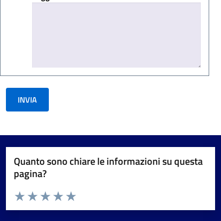
Quanto sono chiare le informazioni su questa
pagina?
Valuta da 1 a 5 stelle la pagina
Valuta 1 stelle su 5
Valuta 2 stelle su 5
Valuta 3 stelle su 5
Valuta 4 stelle su 5
Valuta 5 stelle su 5