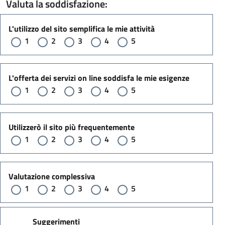
Valuta la soddisfazione:
L'utilizzo del sito semplifica le mie attività
1
2
3
4
5
L'offerta dei servizi on line soddisfa le mie esigenze
1
2
3
4
5
Utilizzerò il sito più frequentemente
1
2
3
4
5
Valutazione complessiva
1
2
3
4
5
Suggerimenti