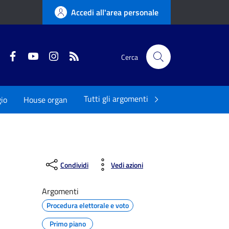
Accedi all'area personale
Twitter
Facebook
YouTube
Instagram
RSS
Cerca
Tutti gli argomenti
io
House organ
Condividi
Vedi azioni
Argomenti
Procedura elettorale e voto
Primo piano