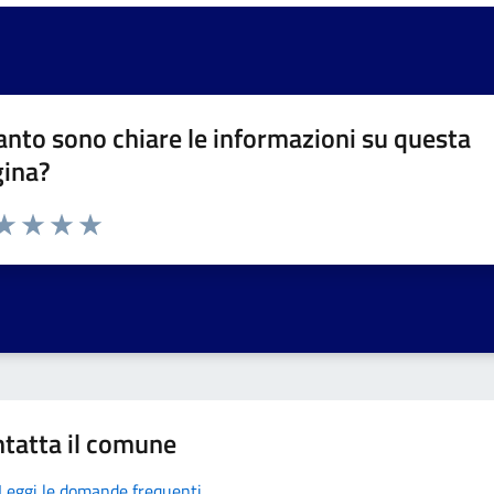
nto sono chiare le informazioni su questa
gina?
da 1 a 5 stelle la pagina
a 1 stelle su 5
aluta 2 stelle su 5
Valuta 3 stelle su 5
Valuta 4 stelle su 5
Valuta 5 stelle su 5
tatta il comune
Leggi le domande frequenti