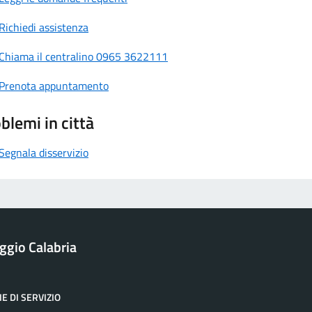
Richiedi assistenza
Chiama il centralino 0965 3622111
Prenota appuntamento
blemi in città
Segnala disservizio
ggio Calabria
E DI SERVIZIO