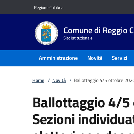
Vai ai contenuti
Vai al footer
Regione Calabria
Comune di Reggio C
Sito Istituzionale
Amministrazione
Novità
Servizi
Home
/
Novità
/
Ballottaggio 4/5 ottobre 2020
Ballottaggio 4/5
Sezioni individua