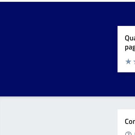
Qua
pa
Valuta 
Valut
V
Con