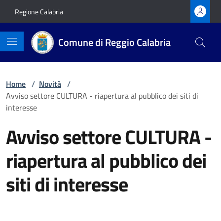
Vai ai contenuti
Vai al footer
Regione Calabria
Comune di Reggio Calabria
Home
/
Novità
/
Avviso settore CULTURA - riapertura al pubblico dei siti di
interesse
Avviso settore CULTURA -
riapertura al pubblico dei
siti di interesse
Dettagli della notizia