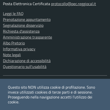
Posta Elettronica Certificata
protocollo@pec.reggiocal.it
Leggi le FAQ
Prenotazione appuntamento
Segnalazione disservizio
Richiesta d'assistenza
Amministrazione trasparente
Albo Pretorio
Informativa privacy
Note legali
Dichiarazione di accessibilità
Questionario sull'usabilità
SEGUICI SU
Questo sito NON utilizza cookie di profilazione. Sono
Twitter
Facebook
YouTube
RSS
invece utilizzati cookies di terze parti e di sessione.
Proseguendo nella navigazione accetti l’utilizzo dei
cookie.