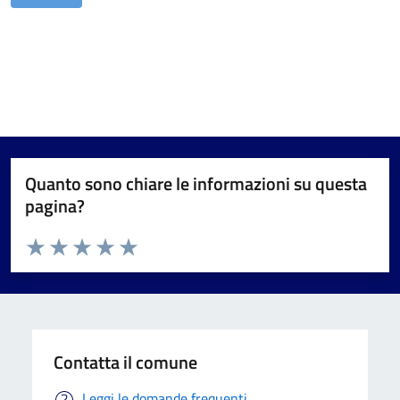
Quanto sono chiare le informazioni su questa
pagina?
Valuta da 1 a 5 stelle la pagina
Valuta 1 stelle su 5
Valuta 2 stelle su 5
Valuta 3 stelle su 5
Valuta 4 stelle su 5
Valuta 5 stelle su 5
Contatta il comune
Leggi le domande frequenti