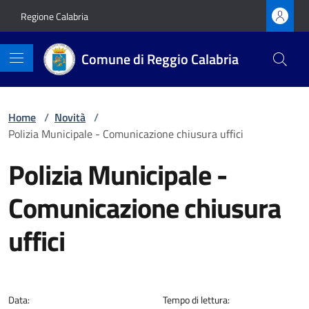
Vai ai contenuti
Vai al footer
Regione Calabria
Comune di Reggio Calabria
Home
/
Novità
/
Polizia Municipale - Comunicazione chiusura uffici
Polizia Municipale -
Comunicazione chiusura
uffici
Dettagli della notizia
Data:
Tempo di lettura: