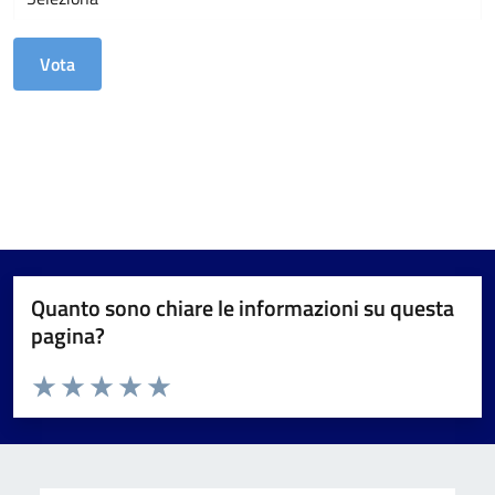
Quanto sono chiare le informazioni su questa
pagina?
Valuta da 1 a 5 stelle la pagina
Valuta 1 stelle su 5
Valuta 2 stelle su 5
Valuta 3 stelle su 5
Valuta 4 stelle su 5
Valuta 5 stelle su 5