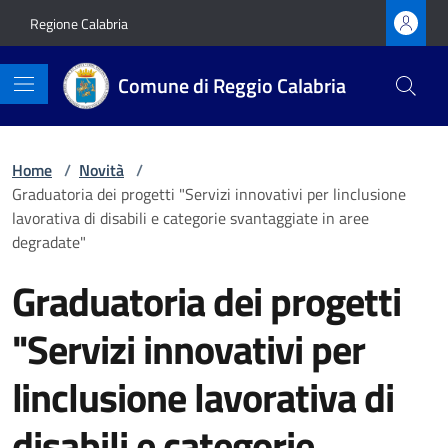
Vai ai contenuti
Vai al footer
Regione Calabria
Comune di Reggio Calabria
Home
/
Novità
/
Graduatoria dei progetti "Servizi innovativi per linclusione
lavorativa di disabili e categorie svantaggiate in aree
degradate"
Graduatoria dei progetti
"Servizi innovativi per
linclusione lavorativa di
disabili e categorie