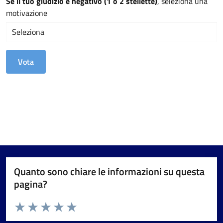
Se il tuo giudizio è negativo (1 o 2 stellette)
, seleziona una
motivazione
Quanto sono chiare le informazioni su questa
pagina?
Valuta da 1 a 5 stelle la pagina
Valuta 1 stelle su 5
Valuta 2 stelle su 5
Valuta 3 stelle su 5
Valuta 4 stelle su 5
Valuta 5 stelle su 5