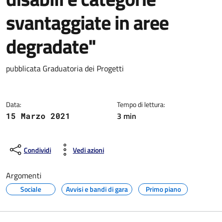
svantaggiate in aree
degradate"
Dettagli della notizia
pubblicata Graduatoria dei Progetti
Data:
Tempo di lettura:
3 min
15 Marzo 2021
Condividi
Vedi azioni
Argomenti
Sociale
Avvisi e bandi di gara
Primo piano