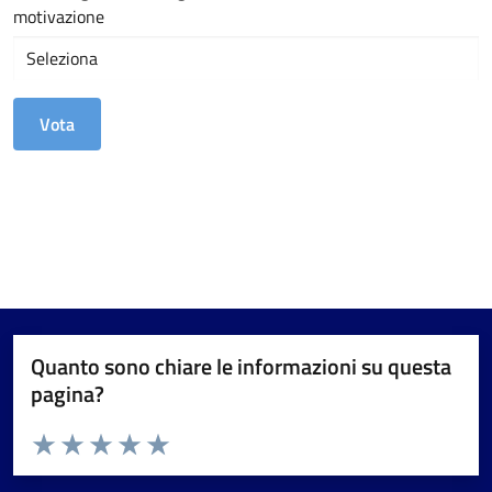
motivazione
Quanto sono chiare le informazioni su questa
pagina?
Valuta da 1 a 5 stelle la pagina
Valuta 1 stelle su 5
Valuta 2 stelle su 5
Valuta 3 stelle su 5
Valuta 4 stelle su 5
Valuta 5 stelle su 5