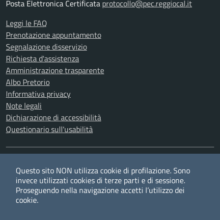
Posta Elettronica Certificata
protocollo@pec.reggiocal.it
Leggi le FAQ
Prenotazione appuntamento
Segnalazione disservizio
Richiesta d'assistenza
Amministrazione trasparente
Albo Pretorio
Informativa privacy
Note legali
Dichiarazione di accessibilità
Questionario sull'usabilità
SEGUICI SU
Questo sito NON utilizza cookie di profilazione. Sono
Twitter
Facebook
YouTube
RSS
invece utilizzati cookies di terze parti e di sessione.
Proseguendo nella navigazione accetti l’utilizzo dei
cookie.
Privacy
Cookie policy
Redazione
Credits