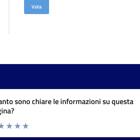
nto sono chiare le informazioni su questa
gina?
da 1 a 5 stelle la pagina
a 1 stelle su 5
aluta 2 stelle su 5
Valuta 3 stelle su 5
Valuta 4 stelle su 5
Valuta 5 stelle su 5