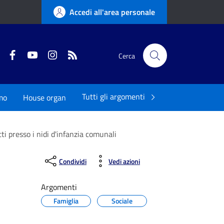
Accedi all'area personale
Twitter
Facebook
YouTube
Instagram
RSS
Cerca
Tutti gli argomenti
mo
House organ
i presso i nidi d'infanzia comunali
Condividi
Vedi azioni
Argomenti
Famiglia
Sociale