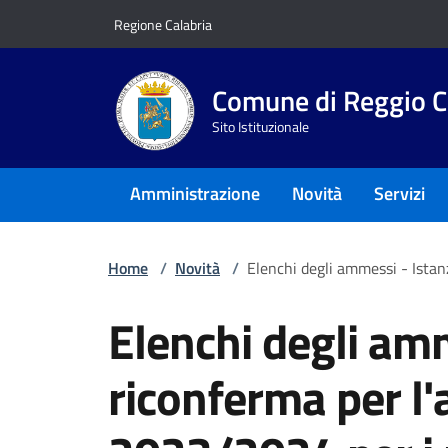
Vai ai contenuti
Vai al footer
Regione Calabria
Comune di Reggio C
Sito Istituzionale
Amministrazione
Novità
Servizi
Home
/
Novità
/
Elenchi degli ammessi - Istanz
Elenchi degli amm
riconferma per l