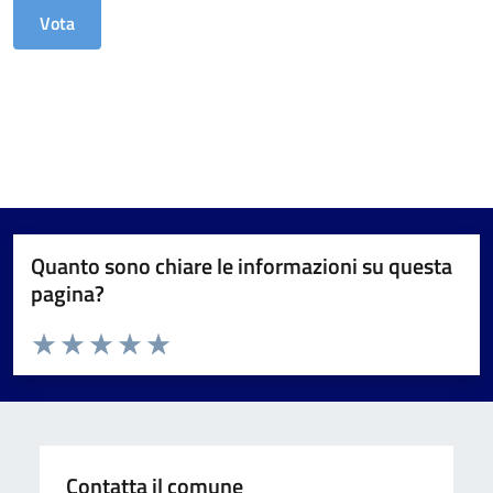
Quanto sono chiare le informazioni su questa
pagina?
Valuta da 1 a 5 stelle la pagina
Valuta 1 stelle su 5
Valuta 2 stelle su 5
Valuta 3 stelle su 5
Valuta 4 stelle su 5
Valuta 5 stelle su 5
Contatta il comune