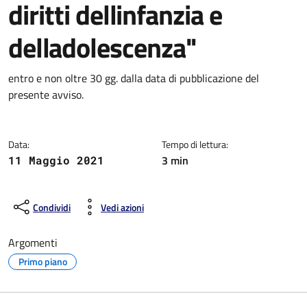
diritti dellinfanzia e
delladolescenza"
Dettagli della notizia
entro e non oltre 30 gg. dalla data di pubblicazione del
presente avviso.
Data:
Tempo di lettura:
3 min
11 Maggio 2021
Condividi
Vedi azioni
Argomenti
Primo piano