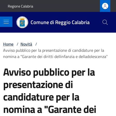
Vai ai contenuti
Vai al footer
Regione Calabria
Comune di Reggio Calabria
Home
/
Novità
/
Avviso pubblico per la presentazione di candidature per la
nomina a "Garante dei diritti dellinfanzia e delladolescenza"
Avviso pubblico per la
presentazione di
candidature per la
nomina a "Garante dei