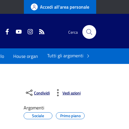
Accedi all'area personale
Twitter
Facebook
YouTube
Instagram
RSS
Cerca
Tutti gli argomenti
llo
House organ
Condividi
Vedi azioni
Argomenti
Sociale
Primo piano