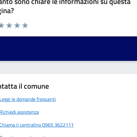
nto sono chiare le informazioni su questa
gina?
da 1 a 5 stelle la pagina
a 1 stelle su 5
aluta 2 stelle su 5
Valuta 3 stelle su 5
Valuta 4 stelle su 5
Valuta 5 stelle su 5
tatta il comune
Leggi le domande frequenti
Richiedi assistenza
Chiama il centralino 0965 3622111