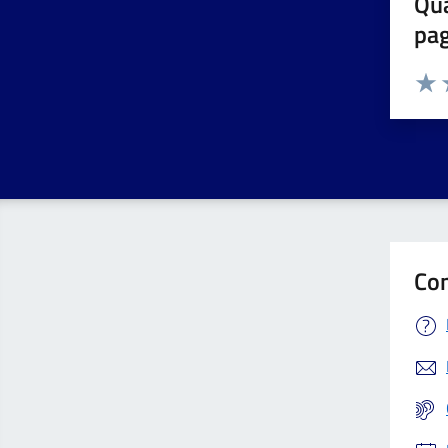
Qua
pa
Valuta 
Valut
V
Con