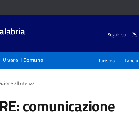
alabria
Seguici su
Vivere il Comune
Turismo
Fanciu
ione all'utenza
E: comunicazione