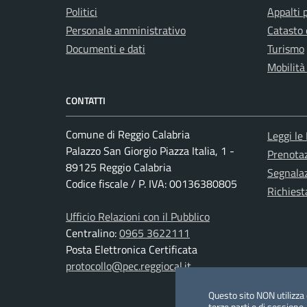
Politici
Appalti 
Personale amministrativo
Catasto 
Documenti e dati
Turismo
Mobilità
CONTATTI
Comune di Reggio Calabria
Leggi le
Palazzo San Giorgio Piazza Italia, 1 -
Prenota
89125 Reggio Calabria
Segnalaz
Codice fiscale / P. IVA: 00136380805
Richiest
Ufficio Relazioni con il Pubblico
Centralino:
0965 3622111
Posta Elettronica Certificata
protocollo@pec.reggiocal.it
Questo sito NON utilizza c
terze parti e di sessione.