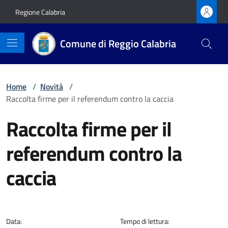
Vai ai contenuti
Vai al footer
Regione Calabria
Comune di Reggio Calabria
Home
/
Novità
/
Raccolta firme per il referendum contro la caccia
Raccolta firme per il
referendum contro la
caccia
Dettagli della notizia
Data:
Tempo di lettura: