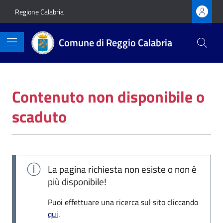
Vai ai contenuti
Vai al footer
Regione Calabria
Comune di Reggio Calabria
Contenuto non disponibile o
scaduto
La pagina richiesta non esiste o non è
più disponibile!
Puoi effettuare una ricerca sul sito cliccando
qui
.