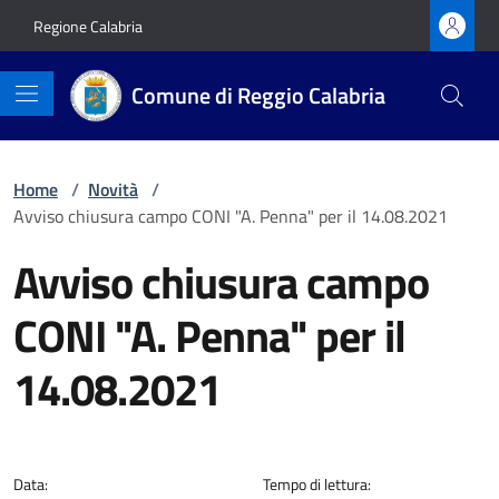
Vai ai contenuti
Vai al footer
Regione Calabria
Comune di Reggio Calabria
Home
/
Novità
/
Avviso chiusura campo CONI "A. Penna" per il 14.08.2021
Avviso chiusura campo
CONI "A. Penna" per il
14.08.2021
Dettagli della notizia
Data:
Tempo di lettura: