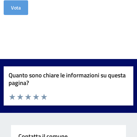
Quanto sono chiare le informazioni su questa
pagina?
Valuta da 1 a 5 stelle la pagina
Valuta 1 stelle su 5
Valuta 2 stelle su 5
Valuta 3 stelle su 5
Valuta 4 stelle su 5
Valuta 5 stelle su 5
Contatta il comune