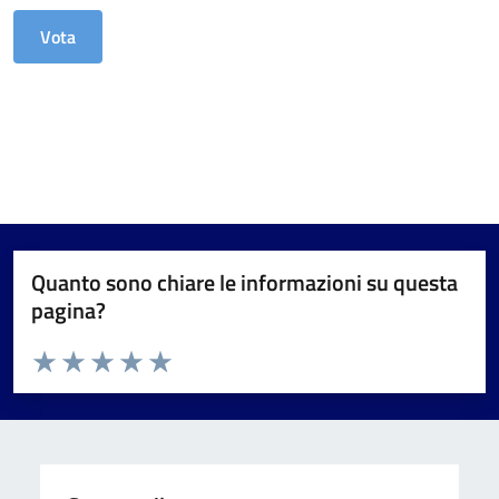
Quanto sono chiare le informazioni su questa
pagina?
Valuta da 1 a 5 stelle la pagina
Valuta 1 stelle su 5
Valuta 2 stelle su 5
Valuta 3 stelle su 5
Valuta 4 stelle su 5
Valuta 5 stelle su 5