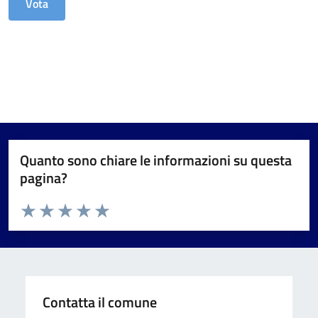
Quanto sono chiare le informazioni su questa
pagina?
Valuta da 1 a 5 stelle la pagina
Valuta 1 stelle su 5
Valuta 2 stelle su 5
Valuta 3 stelle su 5
Valuta 4 stelle su 5
Valuta 5 stelle su 5
Contatta il comune