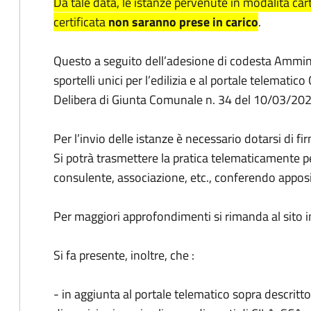
Da tale data, le istanze pervenute in modalità car
certificata
non saranno prese in carico
.
Questo a seguito dell’adesione di codesta Amminis
sportelli unici per l’edilizia e al portale telematic
Delibera di Giunta Comunale n. 34 del 10/03/202
Per l’invio delle istanze è necessario dotarsi di fir
Si potrà trasmettere la pratica telematicamente per
consulente, associazione, etc., conferendo apposi
Per maggiori approfondimenti si rimanda al sito 
Si fa presente, inoltre, che :
- in aggiunta al portale telematico sopra descritt