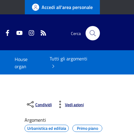
Accedi all'area personale
Twitter
Facebook
YouTube
Instagram
RSS
Cerca
Tutti gli argomenti
House
organ
Condividi
Vedi azioni
Argomenti
Urbanistica ed edilizia
Primo piano