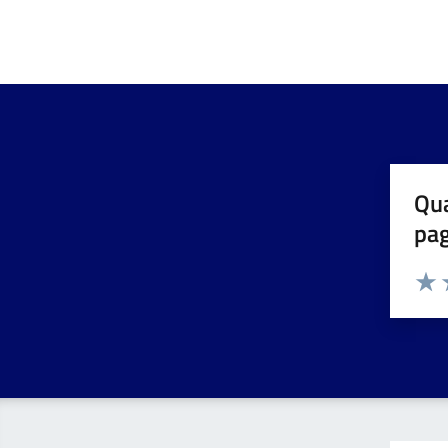
Qua
pa
Valuta 
Valut
V