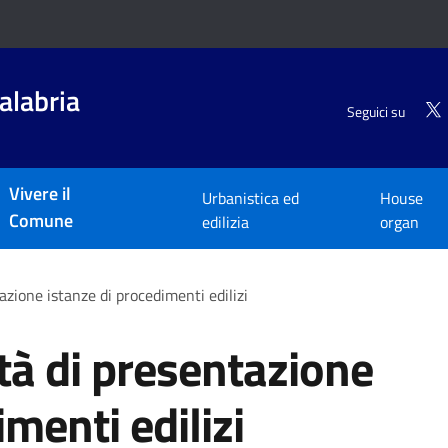
alabria
Seguici su
Vivere il
Urbanistica ed
House
Comune
edilizia
organ
azione istanze di procedimenti edilizi
tà di presentazione
menti edilizi