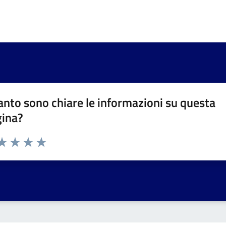
nto sono chiare le informazioni su questa
gina?
da 1 a 5 stelle la pagina
a 1 stelle su 5
aluta 2 stelle su 5
Valuta 3 stelle su 5
Valuta 4 stelle su 5
Valuta 5 stelle su 5