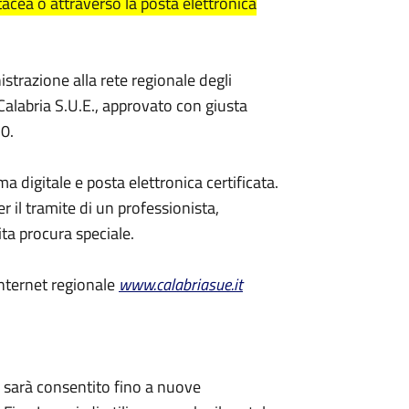
tacea o attraverso la posta elettronica
trazione alla rete regionale degli
o Calabria S.U.E., approvato con giusta
0.
ma digitale e posta elettronica certificata.
 il tramite di un professionista,
ta procura speciale.
internet regionale
www.calabriasue.it
o sarà consentito fino a nuove