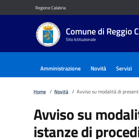
Vai ai contenuti
Vai al footer
Regione Calabria
Comune di Reggio C
Sito Istituzionale
Amministrazione
Novità
Servizi
Home
/
Novità
/
Avviso su modalità di present
Avviso su modali
istanze di procedi