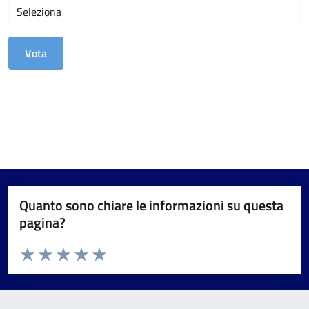
Quanto sono chiare le informazioni su questa
pagina?
Valuta da 1 a 5 stelle la pagina
Valuta 1 stelle su 5
Valuta 2 stelle su 5
Valuta 3 stelle su 5
Valuta 4 stelle su 5
Valuta 5 stelle su 5