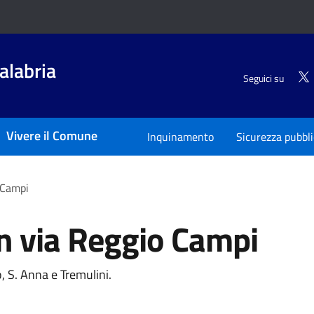
alabria
Seguici su
Vivere il Comune
Inquinamento
Sicurezza pubbl
 Campi
in via Reggio Campi
a
o, S. Anna e Tremulini.