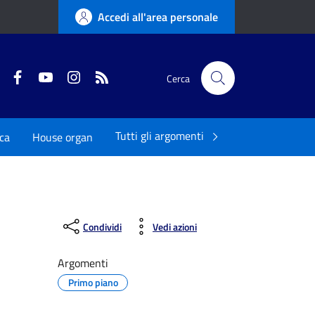
Accedi all'area personale
Twitter
Facebook
YouTube
Instagram
RSS
Cerca
Tutti gli argomenti
ica
House organ
Condividi
Vedi azioni
Argomenti
Primo piano