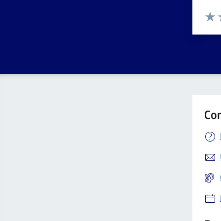
Valuta 
Valut
V
Con