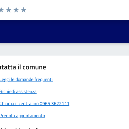
da 1 a 5 stelle la pagina
a 1 stelle su 5
aluta 2 stelle su 5
Valuta 3 stelle su 5
Valuta 4 stelle su 5
Valuta 5 stelle su 5
tatta il comune
Leggi le domande frequenti
Richiedi assistenza
Chiama il centralino 0965 3622111
Prenota appuntamento