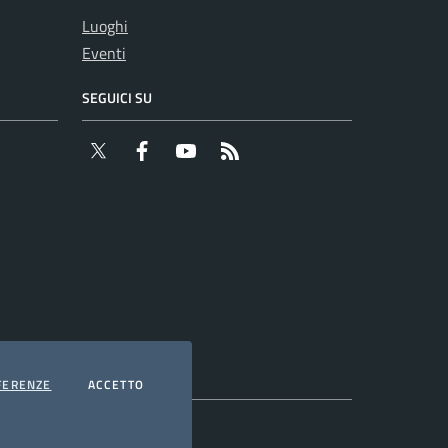
Luoghi
Eventi
SEGUICI SU
Twitter
Facebook
YouTube
RSS
COOKIES
I COOKIES
FERENZE
ACCETTO