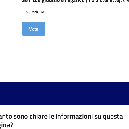
Se il tuo giudizio è negativo (1 o 2 stellette)
, s
nto sono chiare le informazioni su questa
gina?