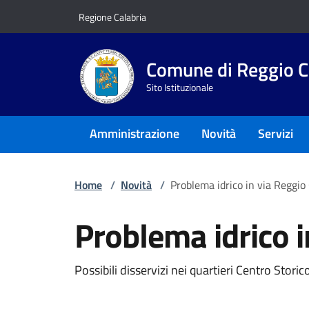
Vai ai contenuti
Vai al footer
Regione Calabria
Comune di Reggio C
Sito Istituzionale
Amministrazione
Novità
Servizi
Home
/
Novità
/
Problema idrico in via Reggio
Problema idrico 
Dettagli della notizi
Possibili disservizi nei quartieri Centro Storic