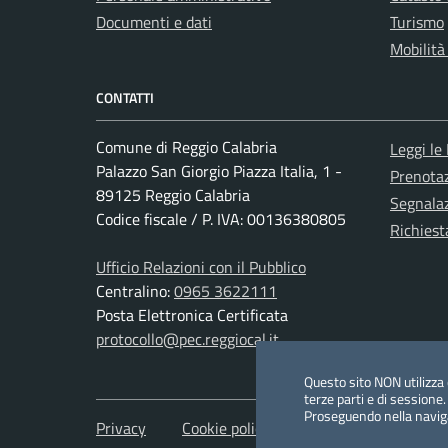
Documenti e dati
Turismo
Mobilità
CONTATTI
Comune di Reggio Calabria
Leggi le
Palazzo San Giorgio Piazza Italia, 1 -
Prenota
89125 Reggio Calabria
Segnalaz
Codice fiscale / P. IVA: 00136380805
Richiest
Ufficio Relazioni con il Pubblico
Centralino:
0965 3622111
Posta Elettronica Certificata
protocollo@pec.reggiocal.it
Questo sito NON utilizza c
terze parti e di sessione.
Proseguendo nella navigaz
Privacy
Cookie policy
Redazione
Credi