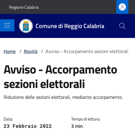
Vai ai contenuti
Vai al footer
Regione Calabria
Comune di Reggio Calabria
Home
/
Novità
/
Avviso - Accorpamento sezioni elettorali
Avviso - Accorpamento
sezioni elettorali
Dettagli della notizia
Riduzione delle sezioni elettorali, mediante accorpamento.
Data:
Tempo di lettura:
3 min
23 Febbraio 2022