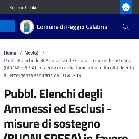
Vai ai contenuti
Vai al footer
Regione Calabria
Comune di Reggio Calabria
Home
/
Novità
/
Pubbl. Elenchi degli Ammessi ed Esclusi - misure di sostegno
(BUONI SPESA) in favore di nuclei familiari in difficoltà dovuta
all'emergenza sanitaria da COVID-19
Pubbl. Elenchi degli
Ammessi ed Esclusi -
misure di sostegno
(BUONI SPESA) in favore