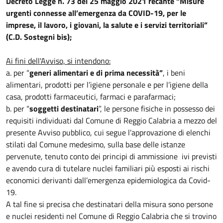
Decreto Legge n. 73 del 25 maggio 2021 recante “Misure
urgenti connesse all’emergenza da COVID-19, per le
imprese, il lavoro, i giovani, la salute e i servizi territoriali”
(C.D. Sostegni bis);
Ai fini dell'Avviso, si intendono:
a. per “
generi alimentari e di prima necessità”
, i beni
alimentari, prodotti per l’igiene personale e per l’igiene della
casa, prodotti farmaceutici, farmaci e parafarmaci;
b. per “
soggetti destinatari
”, le persone fisiche in possesso dei
requisiti individuati dal Comune di Reggio Calabria a mezzo del
presente Avviso pubblico, cui segue l’approvazione di elenchi
stilati dal Comune medesimo, sulla base delle istanze
pervenute, tenuto conto dei principi di ammissione ivi previsti
e avendo cura di tutelare nuclei familiari più esposti ai rischi
economici derivanti dall’emergenza epidemiologica da Covid-
19.
A tal fine si precisa che destinatari della misura sono persone
e nuclei residenti nel Comune di Reggio Calabria che si trovino