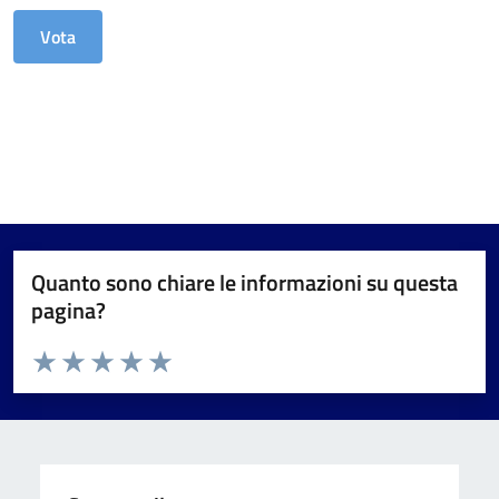
Quanto sono chiare le informazioni su questa
pagina?
Valuta da 1 a 5 stelle la pagina
Valuta 1 stelle su 5
Valuta 2 stelle su 5
Valuta 3 stelle su 5
Valuta 4 stelle su 5
Valuta 5 stelle su 5