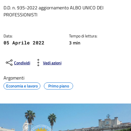
Dettagli della notizia
D.D. n. 935-2022 aggiornamento ALBO UNICO DEI
PROFESSIONISTI
Data:
Tempo di lettura:
3 min
05 Aprile 2022
Condividi
Vedi azioni
Argomenti
Economia e lavoro
Primo piano