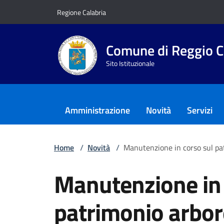
Vai ai contenuti
Vai al footer
Regione Calabria
Comune di Reggio C
Sito Istituzionale
Amministrazione
Novità
Servizi
Home
/
Novità
/
Manutenzione in corso sul pa
Manutenzione in 
patrimonio arbo