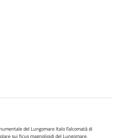
onumentale del Lungomare Italo Falcomatà di
icolare sui ficus magnolioidi del Lungomare,