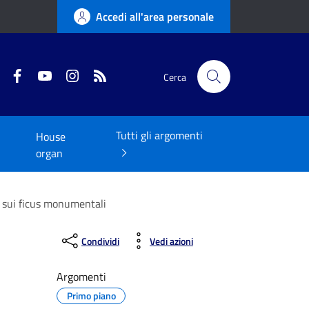
Accedi all'area personale
Twitter
Facebook
YouTube
Instagram
RSS
Cerca
Tutti gli argomenti
House
organ
 sui ficus monumentali
Condividi
Vedi azioni
Argomenti
Primo piano