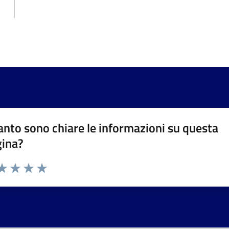
nto sono chiare le informazioni su questa
gina?
da 1 a 5 stelle la pagina
a 1 stelle su 5
aluta 2 stelle su 5
Valuta 3 stelle su 5
Valuta 4 stelle su 5
Valuta 5 stelle su 5