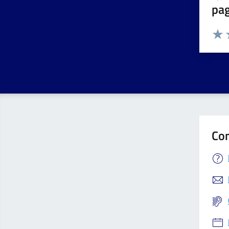
pa
Valuta 
Valut
V
Con