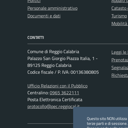
Politici
Appalti 
Personale amministrativo
Catasto 
Documenti e dati
Turismo
Mobilità
CONTATTI
Comune di Reggio Calabria
Leggi le
Palazzo San Giorgio Piazza Italia, 1 -
Prenota
89125 Reggio Calabria
Segnalaz
Codice fiscale / P. IVA: 00136380805
Richiest
Ufficio Relazioni con il Pubblico
Centralino:
0965 3622111
Posta Elettronica Certificata
protocollo@pec.reggiocal.it
Questo sito NON utilizza c
terze parti e di sessione.