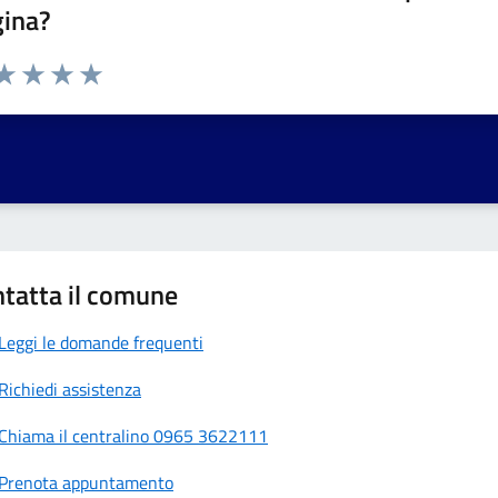
gina?
da 1 a 5 stelle la pagina
a 1 stelle su 5
aluta 2 stelle su 5
Valuta 3 stelle su 5
Valuta 4 stelle su 5
Valuta 5 stelle su 5
tatta il comune
Leggi le domande frequenti
Richiedi assistenza
Chiama il centralino 0965 3622111
Prenota appuntamento