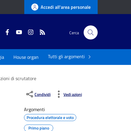
Accedi all'area personale
Twitter
Facebook
YouTube
Instagram
RSS
Cerca
Tutti gli argomenti
ia
House organ
zioni di scrutatore
Condividi
Vedi azioni
Argomenti
Procedura elettorale e voto
Primo piano