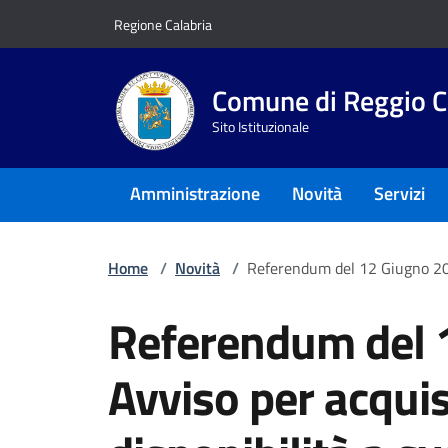
Vai ai contenuti
Vai al footer
Regione Calabria
Comune di Reggio C
Sito Istituzionale
Amministrazione
Novità
Servizi
Home
/
Novità
/
Referendum del 12 Giugno 2022
Referendum del 
Avviso per acquis