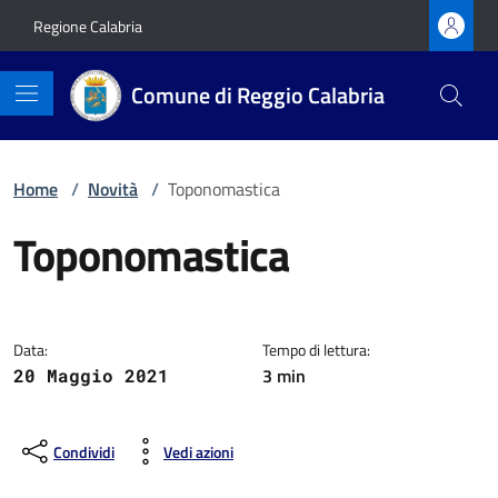
Vai ai contenuti
Vai al footer
Regione Calabria
Comune di Reggio Calabria
Home
/
Novità
/
Toponomastica
Toponomastica
Dettagli della notizia
Data:
Tempo di lettura:
3 min
20 Maggio 2021
Condividi
Vedi azioni