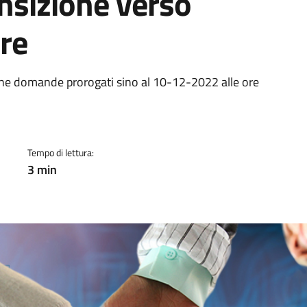
ansizione verso
re
a
one domande prorogati sino al 10-12-2022 alle ore
Tempo di lettura:
3 min