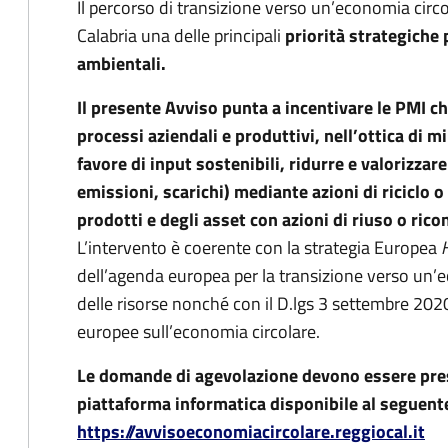
Il percorso di transizione verso un’economia circ
Calabria una delle principali
priorità strategiche p
ambientali.
Il presente Avviso punta a incentivare le PMI c
processi aziendali e produttivi, nell’ottica di mi
favore di input sostenibili, ridurre e valorizzare 
emissioni, scarichi) mediante azioni di riciclo o
prodotti e degli asset con azioni di riuso o ric
L’intervento è coerente con la strategia Europea
H
dell’agenda europea per la transizione verso un’e
delle risorse nonché con il D.lgs 3 settembre 2020
europee sull’economia circolare.
Le domande di agevolazione devono essere prese
piattaforma informatica disponibile al seguente
https://avvisoeconomiacircolare.reggiocal.it