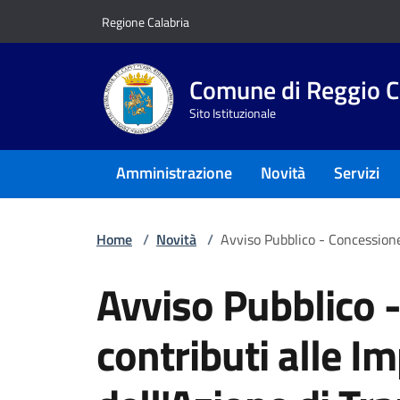
Vai ai contenuti
Vai al footer
Regione Calabria
Comune di Reggio C
Sito Istituzionale
Amministrazione
Novità
Servizi
Home
/
Novità
/
Avviso Pubblico - Concessione
Avviso Pubblico 
contributi alle I