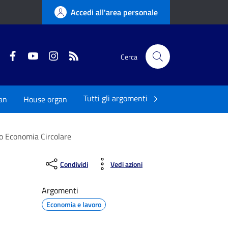
Accedi all'area personale
Twitter
Facebook
YouTube
Instagram
RSS
Cerca
Tutti gli argomenti
an
House organ
so Economia Circolare
Condividi
Vedi azioni
Argomenti
Economia e lavoro