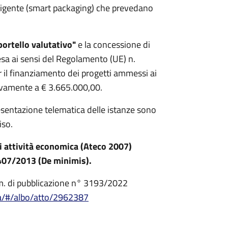
lligente (smart packaging) che prevedano
portello valutativo"
e la concessione di
pesa ai sensi del Regolamento (UE) n.
r il finanziamento dei progetti ammessi ai
vamente a € 3.665.000,00.
resentazione telematica delle istanze sono
iso.
di attività economica (Ateco 2007)
1407/2013 (De minimis).
num. di pubblicazione n° 3193/2022
ria/#/albo/atto/2962387