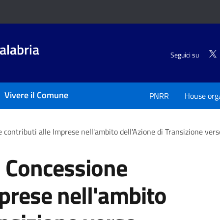
alabria
Seguici su
Vivere il Comune
PNRR
House org
 contributi alle Imprese nell'ambito dell'Azione di Transizione ver
- Concessione
mprese nell'ambito