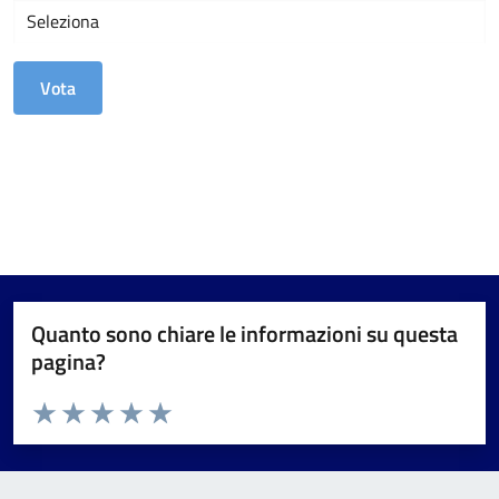
Quanto sono chiare le informazioni su questa
pagina?
Valuta da 1 a 5 stelle la pagina
Valuta 1 stelle su 5
Valuta 2 stelle su 5
Valuta 3 stelle su 5
Valuta 4 stelle su 5
Valuta 5 stelle su 5