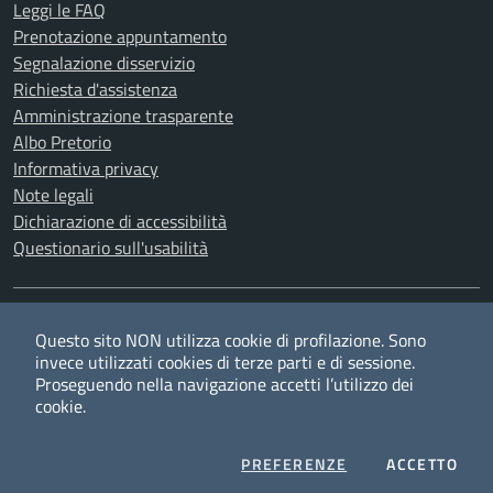
Leggi le FAQ
Prenotazione appuntamento
Segnalazione disservizio
Richiesta d'assistenza
Amministrazione trasparente
Albo Pretorio
Informativa privacy
Note legali
Dichiarazione di accessibilità
Questionario sull'usabilità
SEGUICI SU
Questo sito NON utilizza cookie di profilazione. Sono
Twitter
Facebook
YouTube
RSS
invece utilizzati cookies di terze parti e di sessione.
Proseguendo nella navigazione accetti l’utilizzo dei
cookie.
Privacy
Cookie policy
Redazione
Credits
COOKIES
I CO
PREFERENZE
ACCETTO
Mappa del sito