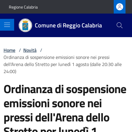
Vai ai contenuti
Vai al footer
Regione Calabria
Comune di Reggio Calabria
Home
/
Novità
/
Ordinanza di sospensione emissioni sonore nei pressi
dell'Arena dello Stretto per lunedì 1 agosto (dalle 20:30 alle
24:00)
Ordinanza di sospensione
emissioni sonore nei
pressi dell'Arena dello
Stretto per lunedì 1