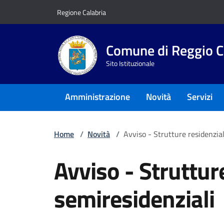
Vai ai contenuti
Vai al footer
Regione Calabria
Comune di Reggio C
Sito Istituzionale
Amministrazione
Novità
Servizi
Home
/
Novità
/
Avviso - Strutture residenzial
Avviso - Strutture
semiresidenziali