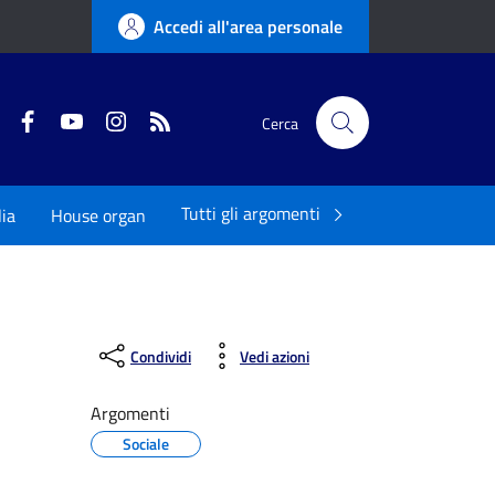
Accedi all'area personale
Twitter
Facebook
YouTube
Instagram
RSS
Cerca
Tutti gli argomenti
ia
House organ
Condividi
Vedi azioni
Argomenti
Sociale