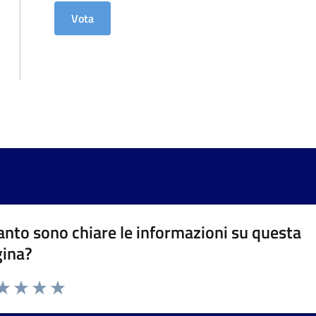
nto sono chiare le informazioni su questa
gina?
da 1 a 5 stelle la pagina
a 1 stelle su 5
aluta 2 stelle su 5
Valuta 3 stelle su 5
Valuta 4 stelle su 5
Valuta 5 stelle su 5