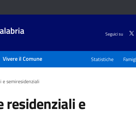
alabria
Seguici su
Vivere il Comune
Statistiche
Famigl
i e semiresidenziali
 residenziali e