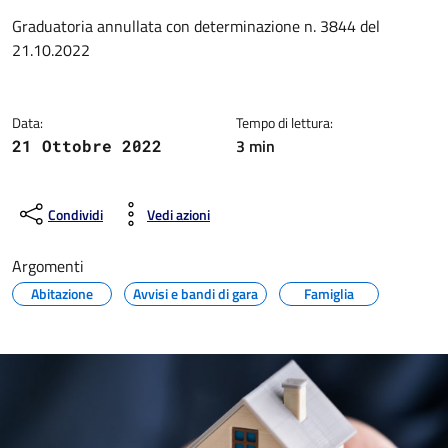
Dettagli della notizia
Graduatoria annullata con determinazione n. 3844 del
21.10.2022
Data:
Tempo di lettura:
3 min
21 Ottobre 2022
Condividi
Vedi azioni
Argomenti
Abitazione
Avvisi e bandi di gara
Famiglia