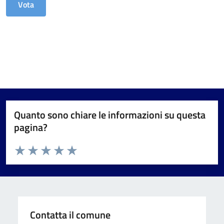
Quanto sono chiare le informazioni su questa
pagina?
Valuta da 1 a 5 stelle la pagina
Valuta 1 stelle su 5
Valuta 2 stelle su 5
Valuta 3 stelle su 5
Valuta 4 stelle su 5
Valuta 5 stelle su 5
Contatta il comune