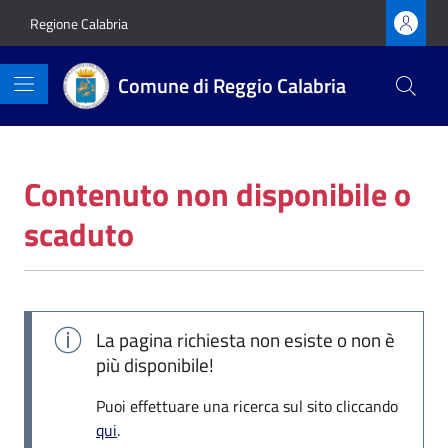
Vai ai contenuti
Vai al footer
Regione Calabria
Comune di Reggio Calabria
Contenuto non disponibile o
scaduto
La pagina richiesta non esiste o non è
più disponibile!
Puoi effettuare una ricerca sul sito cliccando
qui
.