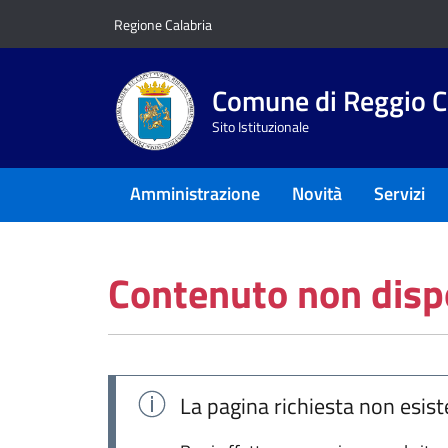
Vai ai contenuti
Vai al footer
Regione Calabria
Comune di Reggio C
Sito Istituzionale
Amministrazione
Novità
Servizi
Contenuto non disp
La pagina richiesta non esist