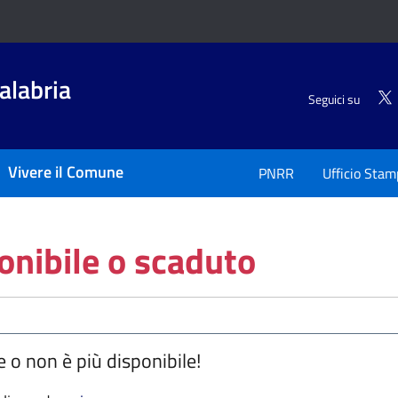
alabria
Seguici su
Vivere il Comune
PNRR
Ufficio Stam
onibile o scaduto
e o non è più disponibile!