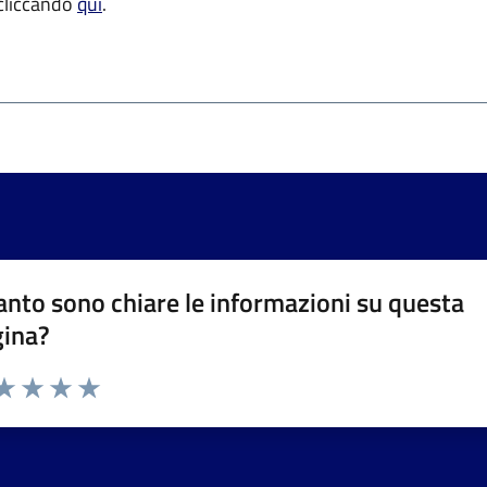
 cliccando
qui
.
nto sono chiare le informazioni su questa
gina?
da 1 a 5 stelle la pagina
a 1 stelle su 5
aluta 2 stelle su 5
Valuta 3 stelle su 5
Valuta 4 stelle su 5
Valuta 5 stelle su 5