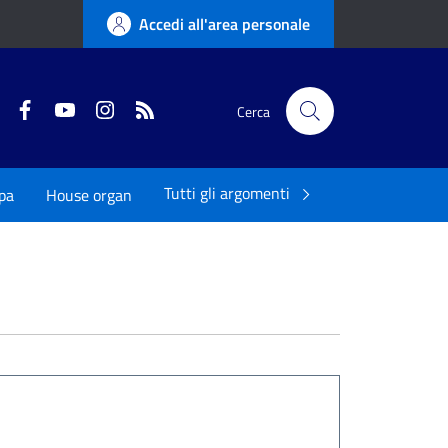
Accedi all'area personale
Twitter
Facebook
YouTube
Instagram
RSS
Cerca
Tutti gli argomenti
pa
House organ