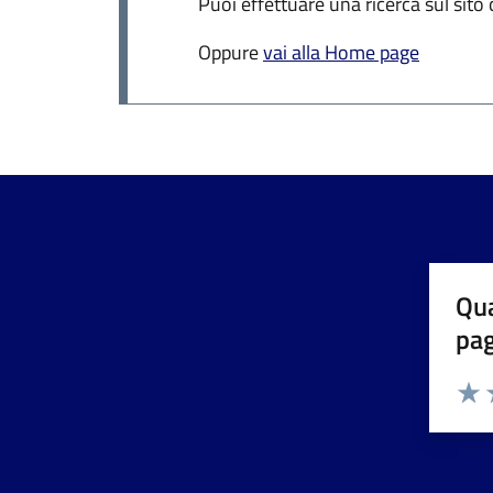
Puoi effettuare una ricerca sul sito
Oppure
vai alla Home page
Qua
pa
Valuta 
Valut
V